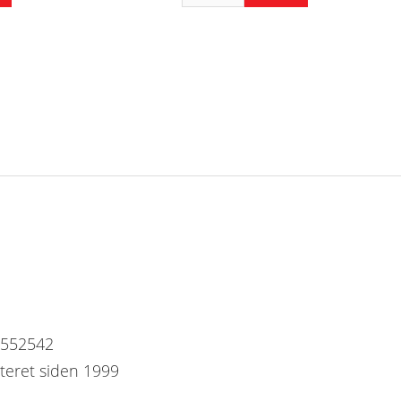
7552542
steret siden 1999