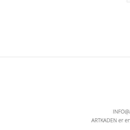
INFO@A
ARTKADEN er en l