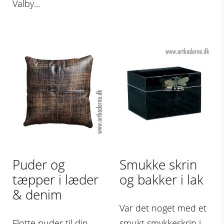
Valby...
Puder og
Smukke skrin
tæpper i læder
og bakker i lak
& denim
Var det noget med et
Flotte puder til din
smukt smykkeskrin i