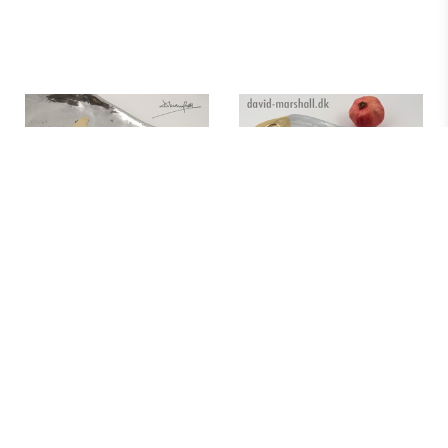
Abstrakt fad med
Abstrakt fad,
mønster, Zen
alu.+messing
DKK 4.090,00
DKK 3.250,00
Bestil
Bestil