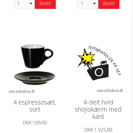
Bestil
Bestil
4 espressosæt,
4-delt hvid
sort
shojiskærm med
kant
DKK 109,00
DKK 1.925,00