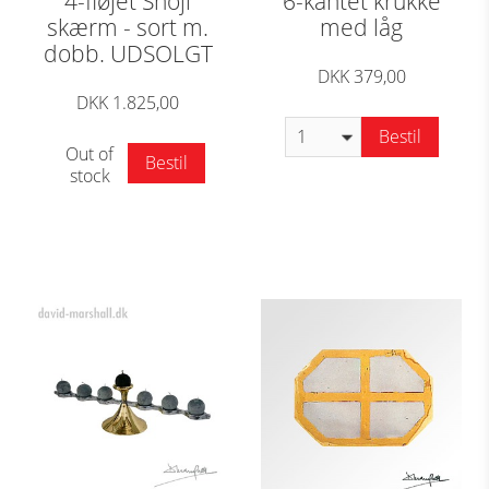
4-fløjet Shoji
6-kantet krukke
skærm - sort m.
med låg
dobb. UDSOLGT
DKK 379,00
DKK 1.825,00
Bestil
Out of
Bestil
stock