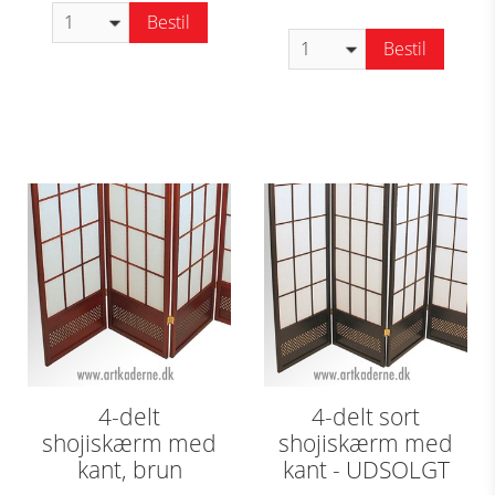
Bestil
Bestil
4-delt
4-delt sort
shojiskærm med
shojiskærm med
kant, brun
kant - UDSOLGT