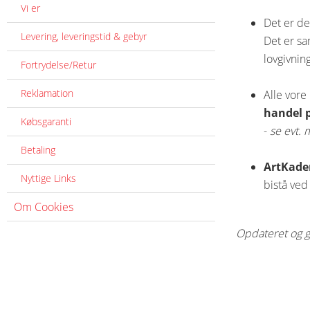
Vi er
Det er de
Levering, leveringstid & gebyr
Det er sa
lovgivnin
Fortrydelse/Retur
Reklamation
Alle vore
handel p
Købsgaranti
-
se evt. 
Betaling
ArtKade
Nyttige Links
bistå ved
Om Cookies
Opdateret og 