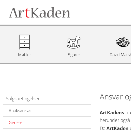
Møbler
Figurer
David Marsh
Ansvar og
Salgsbetingelser
Butiksansvar
ArtKadens
but
herunder også 
Generelt
Da
ArtKaden
e