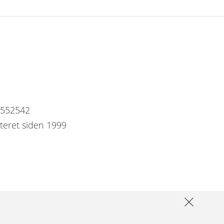
7552542
steret siden 1999