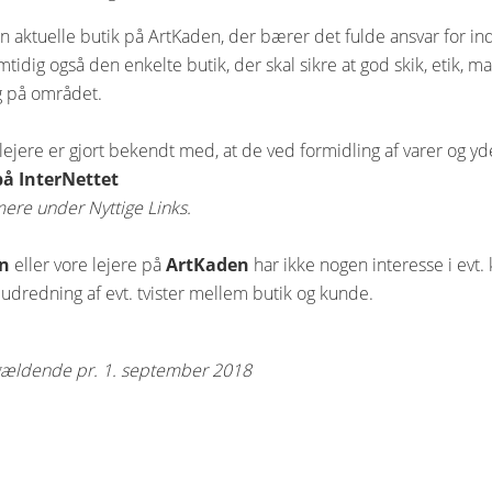
n aktuelle butik på ArtKaden, der bærer det fulde ansvar for 
mtidig også den enkelte butik, der skal sikre at god skik, etik,
g på området.
 lejere er gjort bekendt med, at de ved formidling af varer og y
å InterNettet
mere under Nyttige Links.
n
eller vore lejere på
ArtKaden
har ikke nogen interesse i evt. 
 udredning af evt. tvister mellem butik og kunde.
gældende pr. 1. september 2018