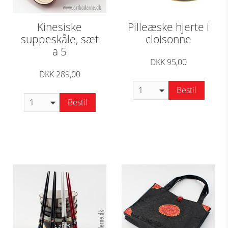
Kinesiske
Pilleæske hjerte i
suppeskåle, sæt
cloisonne
a 5
DKK 95,00
DKK 289,00
Bestil
Bestil