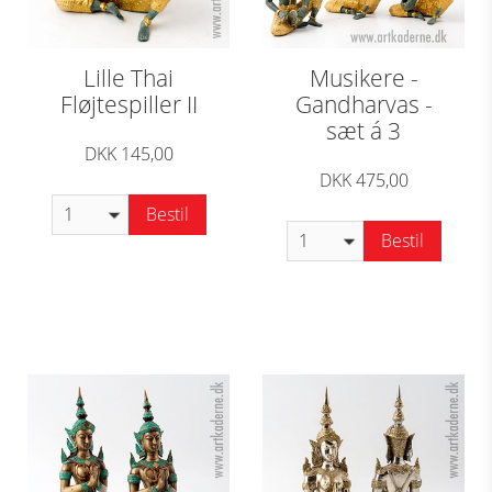
Lille Thai
Musikere -
Fløjtespiller II
Gandharvas -
sæt á 3
DKK 145,00
DKK 475,00
Bestil
Bestil