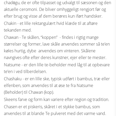
chadōgu, de er ofte tilpasset og udvalgt til sæsonen og den
aktuelle ceromoni. De bliver omhyggeligt rengjort før og
efter brug og visse af dem berøres kun iført handsker.
Chakin - et lille rektangulært hvid klæde til at aftøre
tekanden med.
Chawan - Te skålen, “koppen” - findes i rigtig mange
størrelser og former, lave skåle anvendes sommer så te’en
køles hurtig, dybe anvendes om vinteren. Skålene
navngives ofte efter deres kunstner, ejer eller te mester.
Natsume - er den lille te-beholder med låg til at opbevare
te’en i ved tilberdelsen.
Chashaku - er en lille ske, typisk udført i bambus, træ eller
elfenben, som anvendes til at øse te fra Natsume
(Beholder) til Chawan (kop).
Skeens farve og form kan variere efter region og tradition.
Chasen er et piskeris, skåret i et stykke bambus, som
anvendes til at blande Te pulveret med det varme vand.