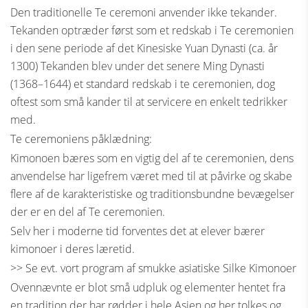
Den traditionelle Te ceremoni anvender ikke tekander.
Tekanden optræder først som et redskab i Te ceremonien
i den sene periode af det Kinesiske Yuan Dynasti (ca. år
1300) Tekanden blev under det senere Ming Dynasti
(1368–1644) et standard redskab i te ceremonien, dog
oftest som små kander til at servicere en enkelt tedrikker
med.
Te ceremoniens påklædning:
Kimonoen bæres som en vigtig del af te ceremonien, dens
anvendelse har ligefrem været med til at påvirke og skabe
flere af de karakteristiske og traditionsbundne bevægelser
der er en del af Te ceremonien.
Selv her i moderne tid forventes det at elever bærer
kimonoer i deres læretid.
>> Se evt. vort program af smukke asiatiske Silke Kimonoer
Ovennævnte er blot små udpluk og elementer hentet fra
en tradition der har rødder i hele Asien og her tolkes og