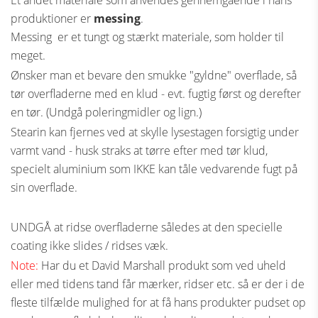
Et andet materiale som anvendes gennemgående i hans
produktioner er
messing
.
Messing er et tungt og stærkt materiale, som holder til
meget.
Ønsker man et bevare den smukke "gyldne" overflade, så
tør overfladerne med en klud - evt. fugtig først og derefter
en tør. (Undgå poleringmidler og lign.)
Stearin kan fjernes ved at skylle lysestagen forsigtig under
varmt vand - husk straks at tørre efter med tør klud,
specielt aluminium som IKKE kan tåle vedvarende fugt på
sin overflade.
UNDGÅ at ridse overfladerne således at den specielle
coating ikke slides / ridses væk.
Note:
Har du et David Marshall produkt som ved uheld
eller med tidens tand får mærker, ridser etc. så er der i de
fleste tilfælde mulighed for at få hans produkter pudset op