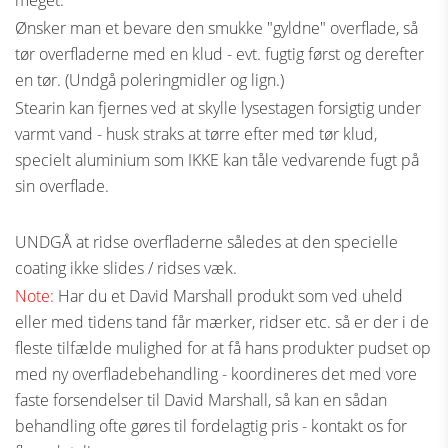
meget.
Ønsker man et bevare den smukke "gyldne" overflade, så
tør overfladerne med en klud - evt. fugtig først og derefter
en tør. (Undgå poleringmidler og lign.)
Stearin kan fjernes ved at skylle lysestagen forsigtig under
varmt vand - husk straks at tørre efter med tør klud,
specielt aluminium som IKKE kan tåle vedvarende fugt på
sin overflade.
UNDGÅ at ridse overfladerne således at den specielle
coating ikke slides / ridses væk.
Note:
Har du et David Marshall produkt som ved uheld
eller med tidens tand får mærker, ridser etc. så er der i de
fleste tilfælde mulighed for at få hans produkter pudset op
med ny overfladebehandling - koordineres det med vore
faste forsendelser til David Marshall, så kan en sådan
behandling ofte gøres til fordelagtig pris - kontakt os for