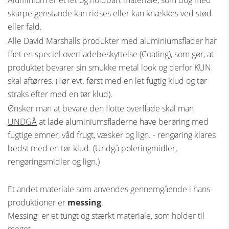
Aluminium er et let og holdbart materiale, som dog med
skarpe genstande kan ridses eller kan knækkes ved stød
eller fald.
Alle David Marshalls produkter med aluminiumsflader har
fået en speciel overfladebeskyttelse (Coating), som gør, at
produktet bevarer sin smukke metal look og derfor KUN
skal aftørres. (Tør evt. først med en let fugtig klud og tør
straks efter med en tør klud).
Ønsker man at bevare den flotte overflade skal man
UNDGÅ
at lade aluminiumsfladerne have berøring med
fugtige emner, våd frugt, væsker og lign. - rengøring klares
bedst med en tør klud. (Undgå poleringmidler,
rengøringsmidler og lign.)
Et andet materiale som anvendes gennemgående i hans
produktioner er
messing
.
Messing er et tungt og stærkt materiale, som holder til