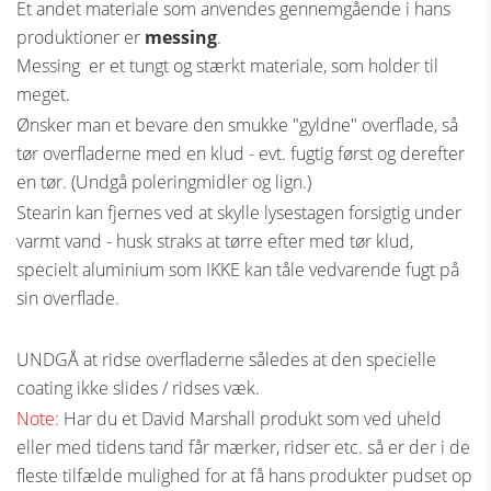
Et andet materiale som anvendes gennemgående i hans
produktioner er
messing
.
Messing er et tungt og stærkt materiale, som holder til
meget.
Ønsker man et bevare den smukke "gyldne" overflade, så
tør overfladerne med en klud - evt. fugtig først og derefter
en tør. (Undgå poleringmidler og lign.)
Stearin kan fjernes ved at skylle lysestagen forsigtig under
varmt vand - husk straks at tørre efter med tør klud,
specielt aluminium som IKKE kan tåle vedvarende fugt på
sin overflade.
UNDGÅ at ridse overfladerne således at den specielle
coating ikke slides / ridses væk.
Note:
Har du et David Marshall produkt som ved uheld
eller med tidens tand får mærker, ridser etc. så er der i de
fleste tilfælde mulighed for at få hans produkter pudset op