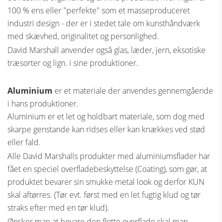
100 % ens eller "perfekte" som et masseproduceret
industri design - der er i stedet tale om kunsthåndværk
med skævhed, originalitet og personlighed.
David Marshall anvender også glas, læder, jern, eksotiske
træsorter og lign. i sine produktioner.
Aluminium
er et materiale der anvendes gennemgående
i hans produktioner.
Aluminium er et let og holdbart materiale, som dog med
skarpe genstande kan ridses eller kan knækkes ved stød
eller fald.
Alle David Marshalls produkter med aluminiumsflader har
fået en speciel overfladebeskyttelse (Coating), som gør, at
produktet bevarer sin smukke metal look og derfor KUN
skal aftørres. (Tør evt. først med en let fugtig klud og tør
straks efter med en tør klud).
Ønsker man at bevare den flotte overflade skal man