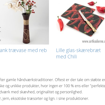
lank trævase med reb
Lille glas-skærebræt
med Chili
ter gamle håndværkstraditioner. Oftest er der tale om støbte e
ske og unikke produkter, hvor ingen er 100 % ens eller "perfek
åndværk med skævhed, originalitet og personlighed.
 jern, eksotiske træsorter og lign. i sine produktioner.