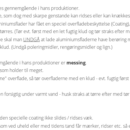
des gennemgående i hans produktioner.
le, som dog med skarpe genstande kan ridses eller kan knækkes 
niumsflader har fået en speciel overfladebeskyttelse (Coating),
res. (Tør evt. først med en let fugtig klud og tør straks efter m
de skal man
UNDGÅ
at lade aluminiumsfladerne have berøring m
 klud. (Undgå poleringmidler, rengøringsmidler og lign.)
mgående i hans produktioner er
messing
.
 som holder til meget.
 overflade, så tør overfladerne med en klud - evt. fugtig først
gen forsigtig under varmt vand - husk straks at tørre efter med t
en specielle coating ikke slides / ridses væk.
m ved uheld eller med tidens tand får mærker, ridser etc. så er