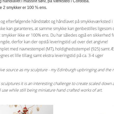
 håndlavet i massivt sølv, på værksted i Cordoba.
ke 2 smykker er 100 % ens.
og efterfølgende håndstøbt og håndlavet på smykkeværksted i D
r ikke kan garanteres, at samme smykke kan genbestilles ligesom
smykker ikke er 100% ens. Du har således også en sikkerhed for
de, derfor kan der opstå leveringstid ud over det angivne!
emplet med navnestempel (MT), holdighedsstempel (925) samt 
nes et lille tillæg samt ekstra leveringstid på ca. 3-4 uger
ve source as my sculpture - my Edinburgh upbringing and the me
sculptures it is an interesting challenge to create scaled down 
 use while still being miniature hand crafted works of art.