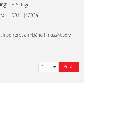
ing:
5-6 dage
r.:
0011_J4003a
sk inspireret armbånd i massivt sølv
Bestil