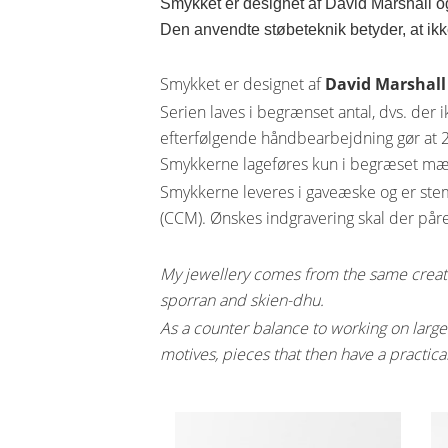
Smykket er designet af David Marshall og
Den anvendte støbeteknik betyder, at ik
Smykket er designet af
David Marshall
Serien laves i begrænset antal, dvs. de
efterfølgende håndbearbejdning gør at 2 
Smykkerne lageføres kun i begræset mæng
Smykkerne leveres i gaveæske og er st
(CCM). Ønskes indgravering skal der påreg
My jewellery comes from the same creati
sporran and skien-dhu.
As a counter balance to working on large 
motives, pieces that then have a practical