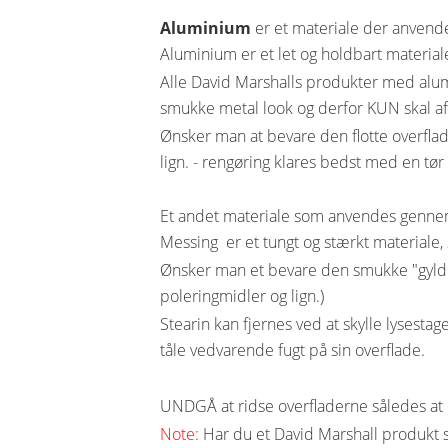
Aluminium
er et materiale der anven
Aluminium er et let og holdbart materia
Alle David Marshalls produkter med alumi
smukke metal look og derfor KUN skal aftør
Ønsker man at bevare den flotte overfla
lign. - rengøring klares bedst med en tør
Et andet materiale som anvendes genne
Messing er et tungt og stærkt materiale,
Ønsker man et bevare den smukke "gyldne"
poleringmidler og lign.)
Stearin kan fjernes ved at skylle lysesta
tåle vedvarende fugt på sin overflade.
UNDGÅ at ridse overfladerne således at d
Note:
Har du et David Marshall produkt so