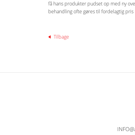
få hans produkter pudset op med ny over
behandling ofte gøres til fordelagtig pris 
Tilbage
INFO@A