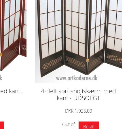
ed kant,
4-delt sort shojiskærm med
kant - UDSOLGT
DKK 1.925,00
Out of
Bestil