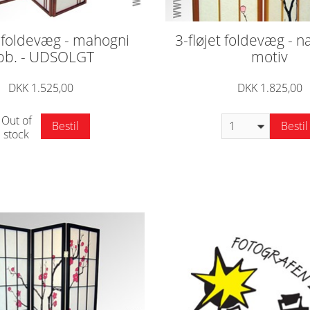
t foldevæg - mahogni
3-fløjet foldevæg - 
bb. - UDSOLGT
motiv
DKK 1.525,00
DKK 1.825,00
Out of
Bestil
Bestil
stock