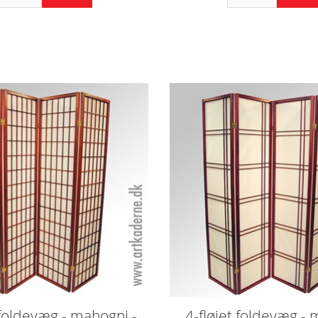
 foldevæg - mahogni -
4-fløjet foldevæg -