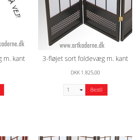
g m. kant
3-fløjet sort foldevæg m. kant
DKK 1.825,00
Bestil