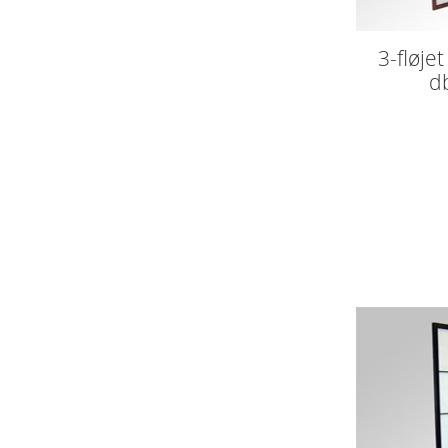
3-fløje
d