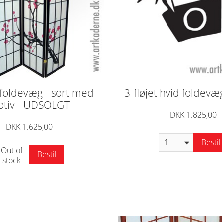
t foldevæg - sort med
3-fløjet hvid foldevæ
tiv - UDSOLGT
DKK 1.825,00
DKK 1.625,00
Bestil
Out of
Bestil
stock