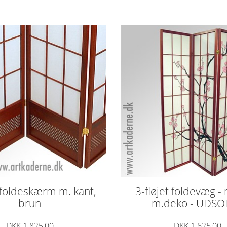
t foldeskærm m. kant,
3-fløjet foldevæg -
brun
m.deko - UDSO
DKK 1.825,00
DKK 1.625,00