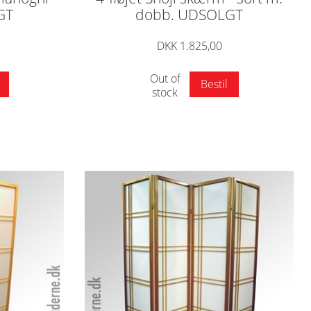
GT
dobb. UDSOLGT
DKK 1.825,00
Out of
Bestil
stock