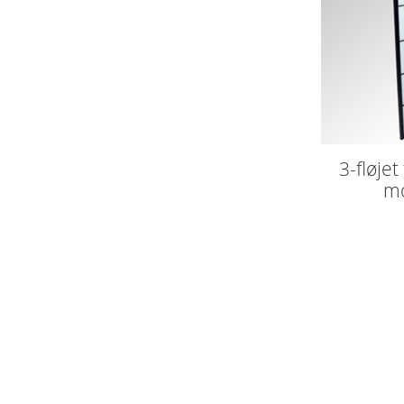
3-fløje
mo