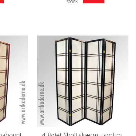
stock
 mahogni
4-fløjet Shoji skærm - sort m.