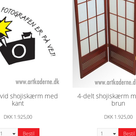
hvid shojiskærm med
4-delt shojiskærm m
kant
brun
DKK 1.925,00
DKK 1.925,00
Bestil
Bestil