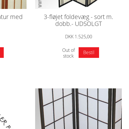
natur med
3-fløjet foldevæg - sort m.
dobb.- UDSOLGT
DKK 1.525,00
Out of
Bestil
stock