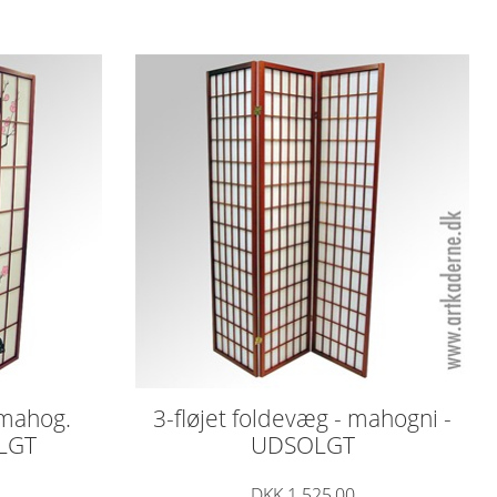
 mahog.
3-fløjet foldevæg - mahogni -
LGT
UDSOLGT
DKK 1.525,00