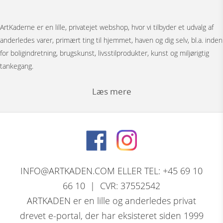
ArtKaderne er en lille, privatejet webshop, hvor vi tilbyder et udvalg af
anderledes varer, primært ting til hjemmet, haven og dig selv, bl.a. inden
for boligindretning, brugskunst, livsstilprodukter, kunst og miljørigtig
tankegang.
Læs mere
Under menuen ”Møbler” har vi Japanske foldevægge, bronzestøbte
bordunderstel, spejle, pufs og tæpper.
Bag menuen ”Figurer” gemmer der sig et stort udvalg af
nøddeknækkerfigurer i træ med dekoration, store og små nutcracker
INFO@ARTKADEN.COM ELLER TEL: +45 69 10
modeller. Vi har bronzefigurer, dyrefigurer, figurer i resin, Thai figurer,
66 10 | CVR: 37552542
Tranepar i bronze og retro træfigurer.
ARTKADEN er en lille og anderledes privat
drevet e-portal, der har eksisteret siden 1999
David Marshall, den skotsk / spanske skulptørs komplette program af