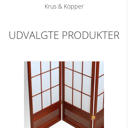
Krus & Kopper
UDVALGTE PRODUKTER
3-FLØJET
FOLDESKÆRM M.
KANT, BRUN
Se detajler