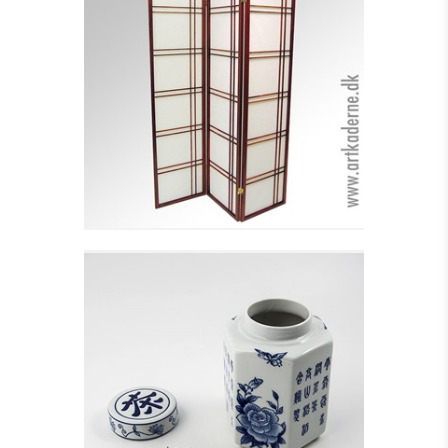
3-FLØJET FOLDEVÆG -
MAHOGNI DBB. -
UDSOLGT
Se detajler
SEKSKANTET
OPBEVARINGSKRUKKE
Se detajler