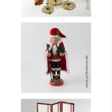
JULEMAND M.
JULETRÆ, GAVER OG
RØD KAPPE
Se detajler