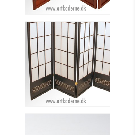
4-DELT SORT
SHOJISKÆRM MED
KANT - UDSOLGT
Se detajler