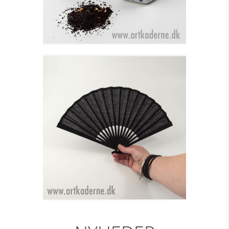
DANSEVIFTE, LILLE I
STOF - SORT
Se detajler