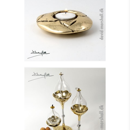
FYRFADSSTAGE,
TORTUGA I, MESSING
Se detajler
OLIELAMPE I GLAS -
LILLE
Se detajler