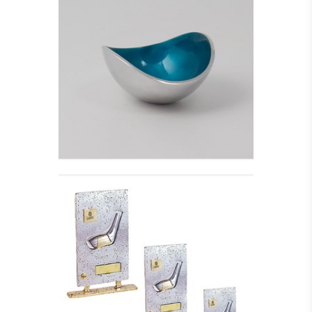
ALUMINIUM SKÅL,
TURKIS - LILLE
Se detajler
GOLF TROPHY STICK I
Se detajler