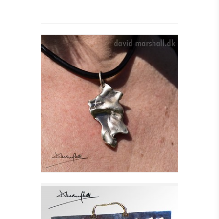
PHIL ET STORT
HALSSMYKKE I SØLV,
SA
Se detajler