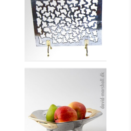
GNISTFANG I
ALUMINIUM
Se detajler
SKÅL PÅ 3 BEN, SWEET
BOWL
Se detajler