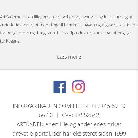
ArtKaderne er en lille, privatejet webshop, hvor vi tilbyder et udvalg af
anderledes varer, primært ting til hjemmet, haven og dig selv, bl.a. inden
for boligindretning, brugskunst, livsstilprodukter, kunst og miljørigtig
tankegang.
Læs mere
Under menuen ”Møbler” har vi Japanske foldevægge, bronzestøbte
bordunderstel, spejle, pufs og tæpper.
Bag menuen ”Figurer” gemmer der sig et stort udvalg af
nøddeknækkerfigurer i træ med dekoration, store og små nutcracker
INFO@ARTKADEN.COM ELLER TEL: +45 69 10
modeller. Vi har bronzefigurer, dyrefigurer, figurer i resin, Thai figurer,
66 10 | CVR: 37552542
Tranepar i bronze og retro træfigurer.
ARTKADEN er en lille og anderledes privat
drevet e-portal, der har eksisteret siden 1999
David Marshall, den skotsk / spanske skulptørs komplette program af