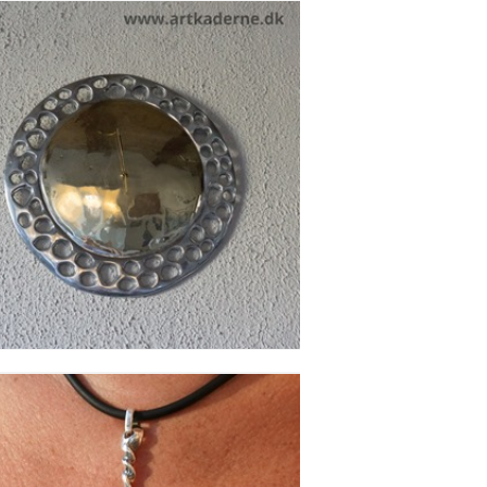
VÆGUR - RADIUM WALL
Se detajler