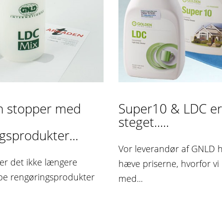
n stopper med
Super10 & LDC er
steget.....
gsprodukter...
Vor leverandør af GNLD ha
 er det ikke længere
hæve priserne, hvorfor vi
øbe rengøringsprodukter
med...
n