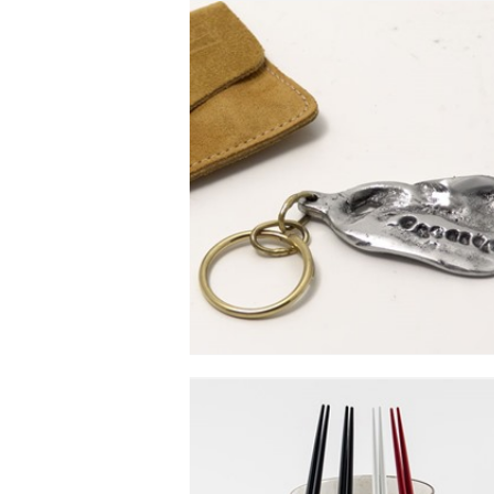
NØGLERING - GRIP, ALU
Se detajler