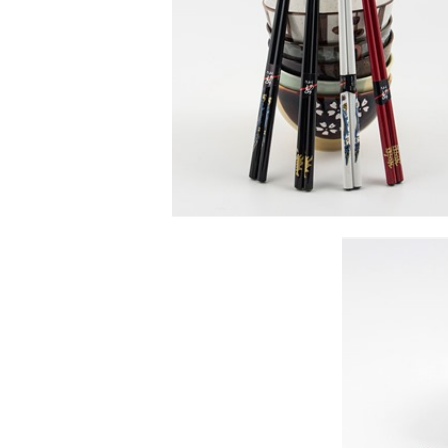
SÆT MED SPISEPINDE I
TRÆ
Se detajler
KIST