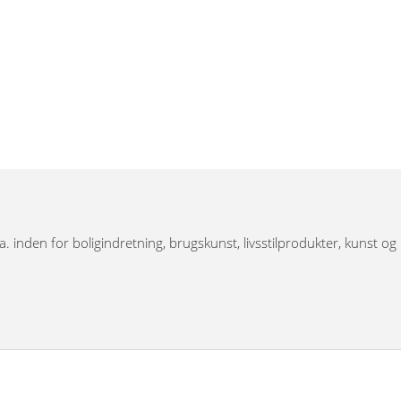
.a. inden for boligindretning, brugskunst, livsstilprodukter, kunst og
 har bronzefigurer, dyrefigurer, figurer i resin, Thai figurer,