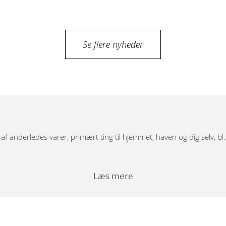
Se flere nyheder
g af anderledes varer, primært ting til hjemmet, haven og dig selv, bl
Læs mere
bordunderstel, spejle, pufs og tæpper.
rfigurer i træ med dekoration, store og små nutcracker modeller. Vi