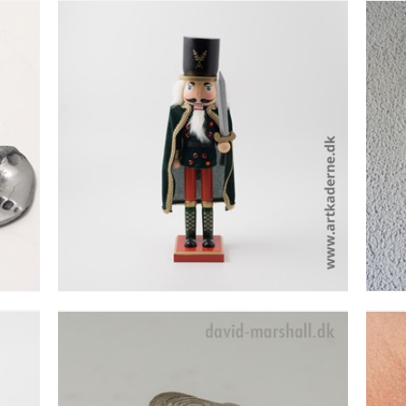
SOLDAT M.GRØN KAPPE
OG SVÆRD
Se detajler