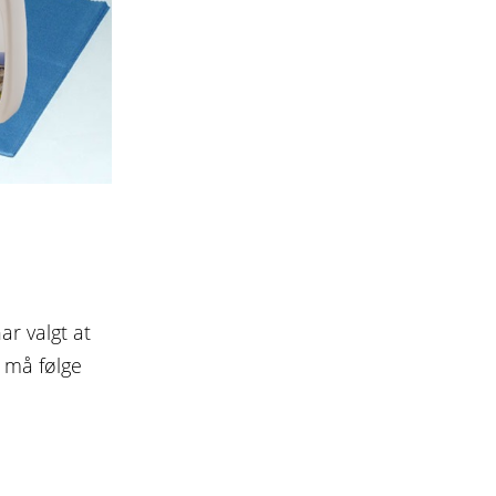
r valgt at
 må følge