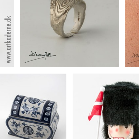
IONA FINGERRING I SØLV
Se detajler
EFORMET KRUKKE
GARDER - RØD M
MED LÅG
H=30 CM
Se detajler
Se detajler