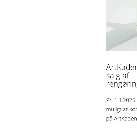
ArtKade
salg af
rengørin
Pr. 1.1.2025
muligt at k
på ArtKade