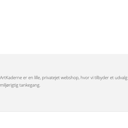
ArtKaderne er en lille, privatejet webshop, hvor vi tilbyder et udval
miljørigtig tankegang.
Under menuen ”Møbler” har vi Japanske foldevægge, bronzestøbte 
Bag menuen ”Figurer” gemmer der sig et stort udvalg af nøddeknække