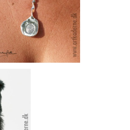
TAIN HALSSMYKKE I SØLV
Se detajler
. FLAG