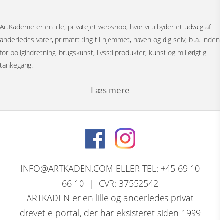
ArtKaderne er en lille, privatejet webshop, hvor vi tilbyder et udvalg af
anderledes varer, primært ting til hjemmet, haven og dig selv, bl.a. inden
for boligindretning, brugskunst, livsstilprodukter, kunst og miljørigtig
tankegang.
Læs mere
Under menuen ”Møbler” har vi Japanske foldevægge, bronzestøbte
bordunderstel, spejle, pufs og tæpper.
Bag menuen ”Figurer” gemmer der sig et stort udvalg af
nøddeknækkerfigurer i træ med dekoration, store og små nutcracker
INFO@ARTKADEN.COM ELLER TEL: +45 69 10
modeller. Vi har bronzefigurer, dyrefigurer, figurer i resin, Thai figurer,
66 10 | CVR: 37552542
Tranepar i bronze og retro træfigurer.
ARTKADEN er en lille og anderledes privat
drevet e-portal, der har eksisteret siden 1999
David Marshall, den skotsk / spanske skulptørs komplette program af