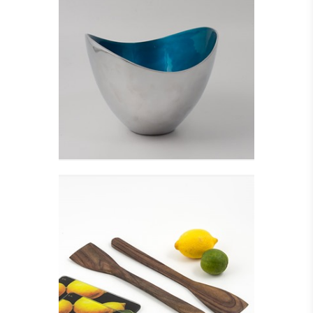
ALUMINIUM SKÅL,
TURKIS - HØJ
Se detajler
SPADEFORMET
SALATBESTIK
Se detajler