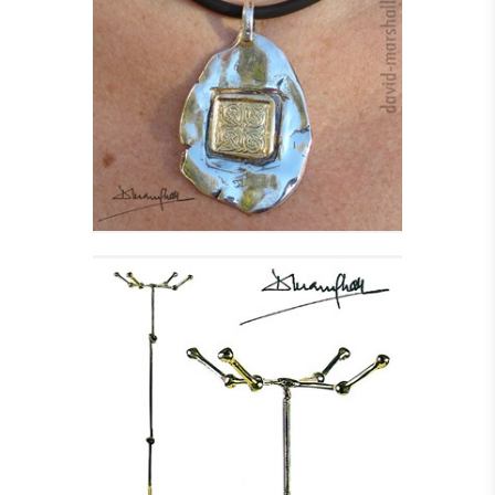
KILLIANE HALSSMYKKE
I SØLV
Se detajler
STUMTJENER - KNOT
Se detajler