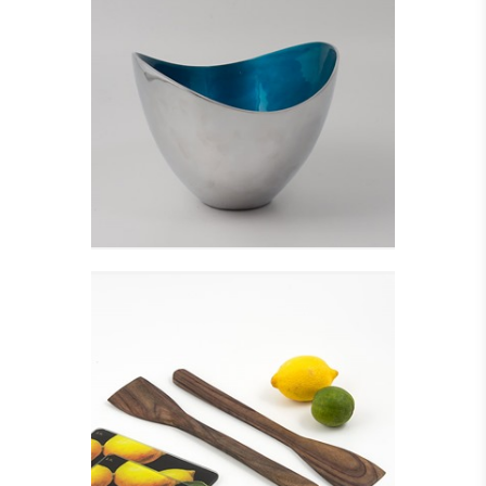
ALUMINIUM SKÅL,
TURKIS - HØJ
Se detajler
SPADEFORMET
SALATBESTIK
Se detajler