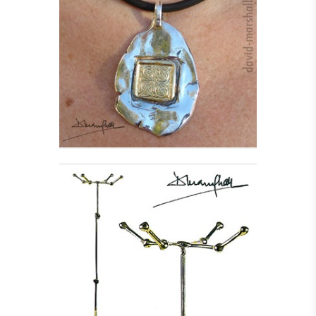
KILLIANE HALSSMYKKE
I SØLV
Se detajler
STUMTJENER - KNOT
Se detajler