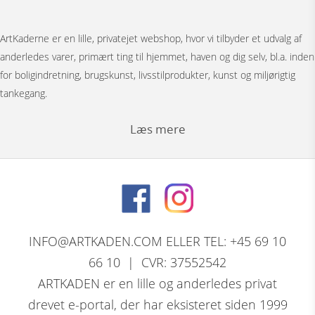
ArtKaderne er en lille, privatejet webshop, hvor vi tilbyder et udvalg af
anderledes varer, primært ting til hjemmet, haven og dig selv, bl.a. inden
for boligindretning, brugskunst, livsstilprodukter, kunst og miljørigtig
tankegang.
Læs mere
Under menuen ”Møbler” har vi Japanske foldevægge, bronzestøbte
bordunderstel, spejle, pufs og tæpper.
Bag menuen ”Figurer” gemmer der sig et stort udvalg af
nøddeknækkerfigurer i træ med dekoration, store og små nutcracker
INFO@ARTKADEN.COM ELLER TEL: +45 69 10
modeller. Vi har bronzefigurer, dyrefigurer, figurer i resin, Thai figurer,
66 10 | CVR: 37552542
Tranepar i bronze og retro træfigurer.
ARTKADEN er en lille og anderledes privat
drevet e-portal, der har eksisteret siden 1999
David Marshall, den skotsk / spanske skulptørs komplette program af